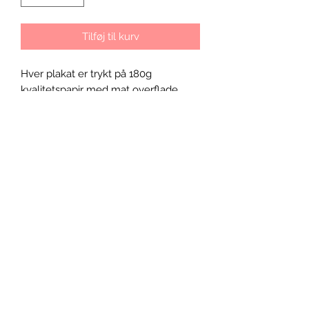
Tilføj til kurv
Hver plakat er trykt på 180g
kvalitetspapir med mat overflade.
Kvaliteten af farverne kan holde en
livstid uden at falme.
Fairy Tale er en grafisk håndtegnet
serie, som er tegnet på computer.
Der findes 20 forskellige motiver i
Fairy Tale serien. Hvert motiv er trykt i
et limited oplag på 100 stk. Hver
plakat er nummereret og signeret.
EllyGado