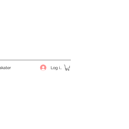
Log ind
akater