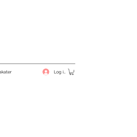
Log ind
akater